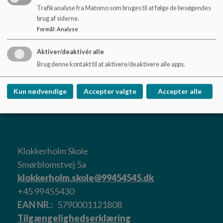
Trafikanalyse fra Matomo som bruges til at følge de besøgendes
Specialcenter Øst - afdeling Klokkerholm
brug af siderne.
Specialcentrene i Brønderslev Kommune
Formål
:
Analyse
SFO
Fritids- og ungdomsklub
Aktiver/deaktivér alle
SFO
Dagligdagen i SFO
Brug denne kontakt til at aktivere/deaktivere alle apps.
Bevægelseskultur
SFO feriepasning
Kun nødvendige
Accepter valgte
Accepter alle
Film om Klokkerholm
Klokkerholm Skole
Smørblomstvej 5a
klokkerholm.skole@99454545.dk
+45 99455430
EAN NR.
5790001121808
Tilgængelighedserklæring