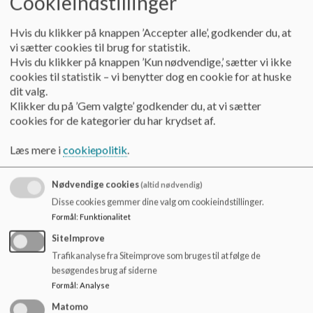
Cookieindstillinger
o
Før dit barn starter i skole
l
Før dit barn skifter skole
Hvis du klikker på knappen ’Accepter alle’, godkender du, at
d
Begivenheder, ringetider og ferie
vi sætter cookies til brug for statistik.
e
Mad på skolen
Hvis du klikker på knappen ’Kun nødvendige,’ sætter vi ikke
t
Værdier
cookies til statistik – vi benytter dog en cookie for at huske
Antimobbestrategi
dit valg.
Ny i skolen
Klikker du på ’Gem valgte’ godkender du, at vi sætter
Skoleindskrivning 2026
cookies for de kategorier du har krydset af.
Undervisning
PLC
Læs mere i
cookiepolitik
.
Dit barns faglige udvikling
Hvis dit barn har særlige behov
Nødvendige cookies
(altid nødvendig)
Indskolingen
Disse cookies gemmer dine valg om cookieindstillinger.
Mellemtrinnet
Formål
:
Funktionalitet
Overbygningen
Samarbejde
SiteImprove
Andre samarbejdspartnere
Trafikanalyse fra Siteimprove som bruges til at følge de
Aula
besøgendes brug af siderne
Elevråd
Formål
:
Analyse
Samarbejde mellem skole og hjem
Matomo
Skolebestyrelsen